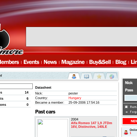
er
Datasheet
es
14
Nick:
pester
Country:
Hungary
ts
6
Became a member:
25-09-2006 17:54:16
ions
0
2004
Alfa Romeo 147 1,9 JTDm
16V, Distinctive, 140LE
Onli
1