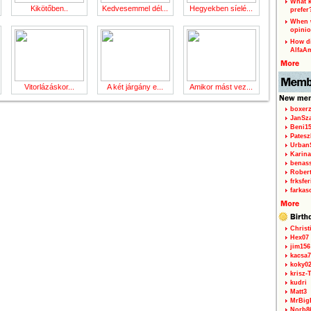
What k
Kikötőben..
Kedvesemmel dél...
Hegyekben síelé...
prefer
When w
opinio
How di
AlfaA
Vitorlázáskor...
A két járgány e...
Amikor mást vez...
boxerz
JanSz
Beni1
Patesz
Urban
Karina
benas
Rober
frksfe
farkas
Christ
Hex07
jim156
kacsa7
koky0
krisz-
kudri
Matt3
MrBig
Norb8