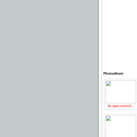
Photoalbum
Az igazi eskövő...