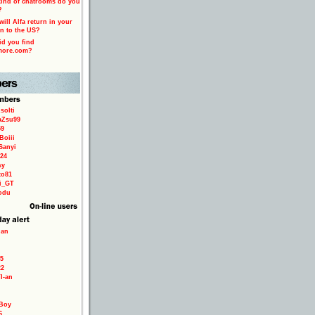
ind of chatrooms do you
?
ill Alfa return in your
n to the US?
d you find
more.com?
solti
aZsu99
59
Boiii
Sanyi
24
sy
to81
ri_GT
odu
ian
5
22
TI-an
Boy
6