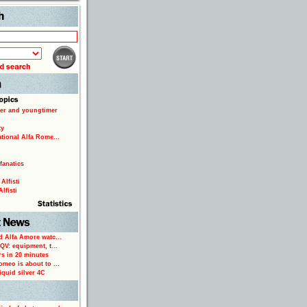
Search
er and youngtimer
ty
ational Alfa Rome...
fanatics
Alfisti
lfisti
d Alfa Amore watc...
 QV: equipment, t...
rs in 20 minutes
omeo is about to ...
iquid silver 4C