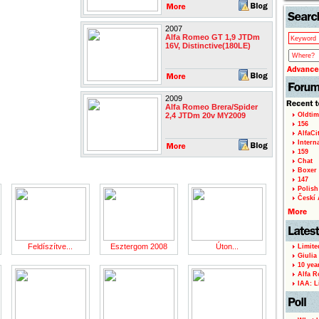
2007
Alfa Romeo GT 1,9 JTDm
16V, Distinctive(180LE)
2009
Alfa Romeo Brera/Spider
2,4 JTDm 20v MY2009
Oldtim
156
AlfaCi
Intern
159
Chat
Boxer 
147
Polish 
Českí A
Feldíszítve...
Esztergom 2008
Úton...
Limite
Giulia
10 yea
Alfa R
IAA: L