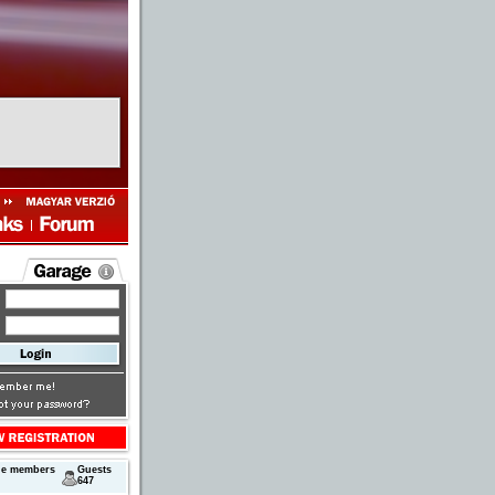
ne members
Guests
647