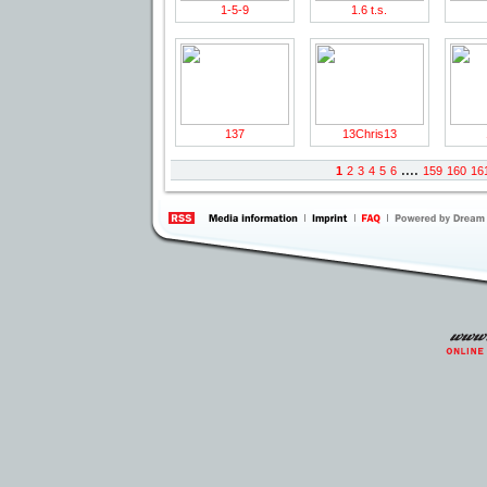
1-5-9
1.6 t.s.
137
13Chris13
....
1
2
3
4
5
6
159
160
16
information
by 
Inte