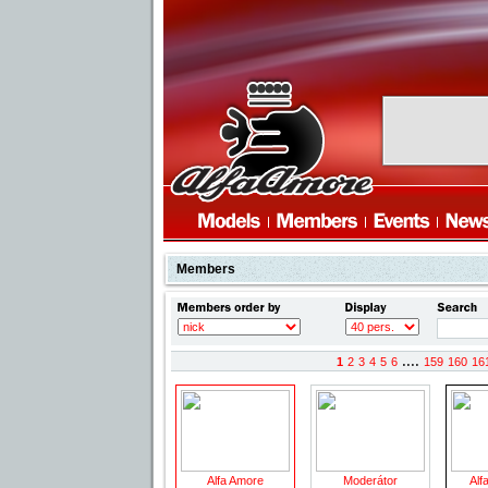
Members
....
1
2
3
4
5
6
159
160
16
Alfa Amore
Moderátor
Alf