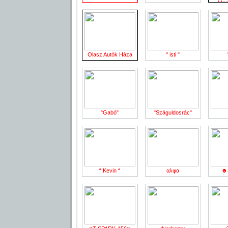
Mon
Olasz Autók Háza
" isti "
"Gabó"
"Száguldosrác"
“ Kevin “
αλφα
☻