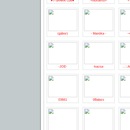
♥T-SPARK-156♥­
<Norberto>
<
(gábor)
- Manóka -
-
-JOE-
-kacsa-
...:::
03661
0Balazs