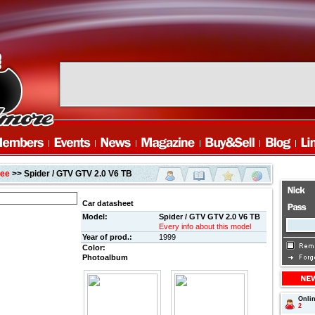
ee
>> Spider / GTV GTV 2.0 V6 TB
Car datasheet
Model:
Spider / GTV GTV 2.0 V6 TB
Every info about this model
Year of prod.:
1999
Color:
Photoalbum
Onli
2