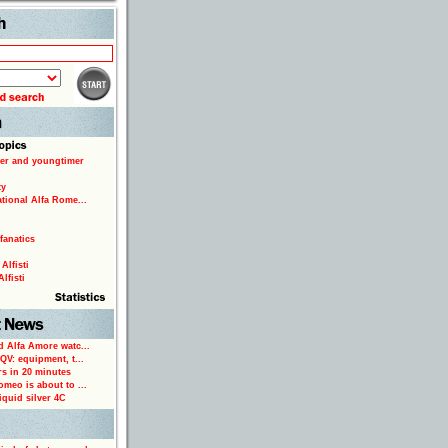
Search
er and youngtimer
ty
ational Alfa Rome...
fanatics
Alfisti
lfisti
d Alfa Amore watc...
 QV: equipment, t...
rs in 20 minutes
omeo is about to ...
iquid silver 4C