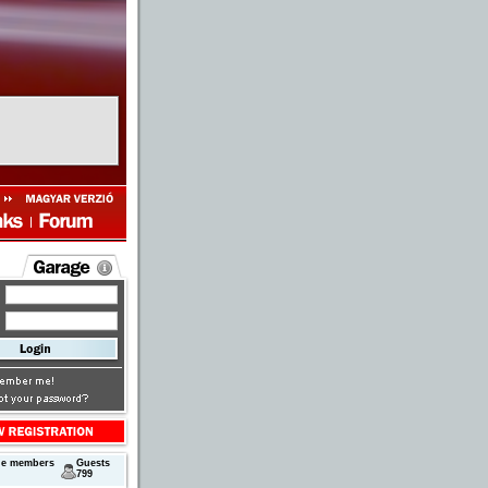
ne members
Guests
799