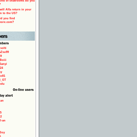
ind of chatrooms do you
?
ill Alfa return in your
n to the US?
d you find
more.com?
solti
aZsu99
59
Boiii
Sanyi
24
sy
to81
ri_GT
odu
ian
5
22
TI-an
Boy
6