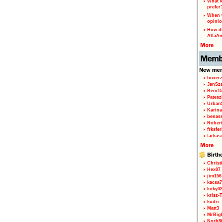
What k
prefer
When w
opinio
How di
AlfaA
boxerz
JanSz
Beni1
Patesz
Urban
Karina
benas
Rober
frksfe
farkas
Christ
Hex07
jim156
kacsa7
koky0
krisz-
kudri
Matt3
MrBig
Norb8