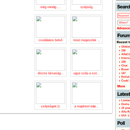
még mindig ....
szépség
csodálatos belső
most megeszlek ...
Oldtim
156
AlfaCi
Intern
159
Chat
Boxer 
díszes társaság...
ugye szép a sze...
147
Polish 
Českí A
Limite
Giulia
szépségek:))
a majdnem telje...
10 yea
Alfa R
IAA: L